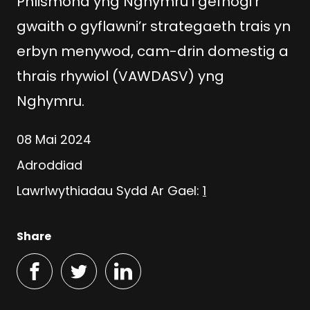
Phlismona yng Nghymru i gefnogi’r
gwaith o gyflawni’r strategaeth trais yn
erbyn menywod, cam-drin domestig a
thrais rhywiol (VAWDASV) yng
Nghymru.
08 Mai 2024
Adroddiad
Lawrlwythiadau Sydd Ar Gael:
1
Share