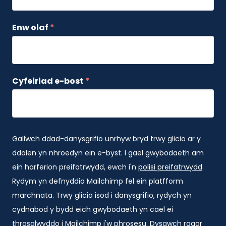
Enw olaf
*
Cyfeiriad e-bost
*
Gallwch ddad-danysgrifio unrhyw bryd trwy glicio ar y
ddolen yn nhroedyn ein e-byst. I gael gwybodaeth am
ein harferion preifatrwydd, ewch i'n
polisi preifatrwydd
.
Rydym yn defnyddio Mailchimp fel ein platfform
marchnata. Trwy glicio isod i danysgrifio, rydych yn
cydnabod y bydd eich gwybodaeth yn cael ei
throsglwyddo i Mailchimp i'w phrosesu. Dysgwch ragor