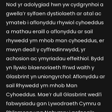
Nod yr adolygiad hwn yw cydgrynhoi a
gwella’r sylfaen dystiolaeth ar atal ac
ymateb i aflonyddu rhywiol cyhoeddus
a mathau eraill o aflonyddu ar sail
rhywedd ym mhob man cyhoeddus, er
mwyn deall y cyffredinrwydd, yr
achosion ac ymyriadau effeithiol. Bydd
yn llywio blaenoriaeth ffrwd waith y
Glasbrint yn uniongyrchol: Aflonyddu ar
sail Rhywedd ym mhob Man
Cyhoeddus. Mae’r dull Glasbrint wedi’i
fabwysiadu gan Lywodraeth Cymru a