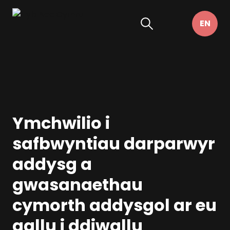
Ymchwilio i
safbwyntiau darparwyr
addysg a
gwasanaethau
cymorth addysgol ar eu
gallu i ddiwallu