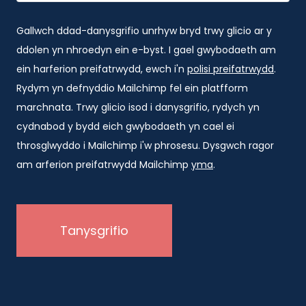
Gallwch ddad-danysgrifio unrhyw bryd trwy glicio ar y
ddolen yn nhroedyn ein e-byst. I gael gwybodaeth am
ein harferion preifatrwydd, ewch i'n
polisi preifatrwydd
.
Rydym yn defnyddio Mailchimp fel ein platfform
marchnata. Trwy glicio isod i danysgrifio, rydych yn
cydnabod y bydd eich gwybodaeth yn cael ei
throsglwyddo i Mailchimp i'w phrosesu. Dysgwch ragor
am arferion preifatrwydd Mailchimp
yma
.