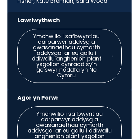
Fisher, Kate Brennan, Sara Wood
Ymchwilio i safbwyntiau
darparwyr addysg a
gwasanaethau cymorth
addysgol ar eu gallu i
ddiwallu anghenion plant
ysgolion cynradd sy’n
geiswyr noddfa yn Ne
Cymru
Ymchwilio i safbwyntiau
darparwyr addysg a
gwasanaethau cymorth
addysgol ar eu gallu i ddiwallu
anghenion plant ysgolion