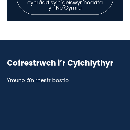
cynradd sy’n geiswyr noddfa
yn Ne Cymru
Cofrestrwch i’r Cylchlythyr
Ymuno â'n rhestr bostio