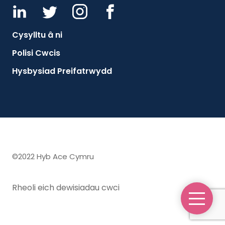
Cysylltu â ni
Polisi Cwcis
Hysbysiad Preifatrwydd
©2022 Hyb Ace Cymru
Rheoli eich dewisiadau cwci