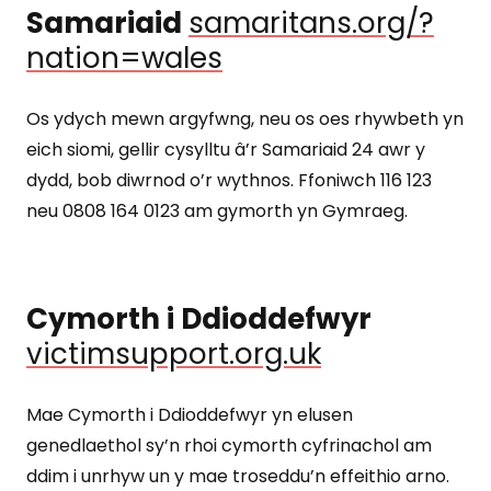
Samariaid
samaritans.org/?
nation=wales
Os ydych mewn argyfwng, neu os oes rhywbeth yn
eich siomi, gellir cysylltu â’r Samariaid 24 awr y
dydd, bob diwrnod o’r wythnos. Ffoniwch 116 123
neu 0808 164 0123 am gymorth yn Gymraeg.
Cymorth i Ddioddefwyr
victimsupport.org.uk
Mae Cymorth i Ddioddefwyr yn elusen
genedlaethol sy’n rhoi cymorth cyfrinachol am
ddim i unrhyw un y mae troseddu’n effeithio arno.