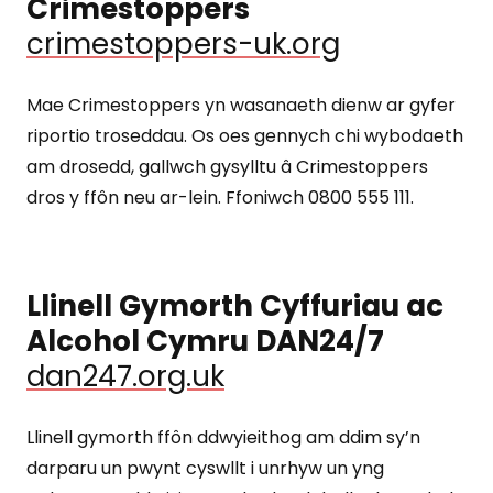
Crimestoppers
crimestoppers-uk.org
Mae Crimestoppers yn wasanaeth dienw ar gyfer
riportio troseddau. Os oes gennych chi wybodaeth
am drosedd, gallwch gysylltu â Crimestoppers
dros y ffôn neu ar-lein. Ffoniwch 0800 555 111.
Llinell Gymorth Cyffuriau ac
Alcohol Cymru DAN24/7
dan247.org.uk
Llinell gymorth ffôn ddwyieithog am ddim sy’n
darparu un pwynt cyswllt i unrhyw un yng