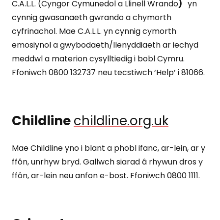
C.A.L.L. (Cyngor Cymunedol a Llinell Wrando
)
yn
cynnig gwasanaeth gwrando a chymorth
cyfrinachol. Mae C.A.L.L. yn cynnig cymorth
emosiynol a gwybodaeth/llenyddiaeth ar iechyd
meddwl a materion cysylltiedig i bobl Cymru.
Ffoniwch 0800 132737 neu tecstiwch ‘Help’ i 81066.
Childline
childline.org.uk
Mae Childline yno i blant a phobl ifanc, ar-lein, ar y
ffôn, unrhyw bryd. Gallwch siarad â rhywun dros y
ffôn, ar-lein neu anfon e-bost. Ffoniwch 0800 1111.