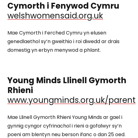
Cymorth i Fenywod Cymru
welshwomensaid.org.uk
Mae Cymorth i Ferched Cymru yn elusen
genedlaethol sy’n gweithio i roi diwedd ar drais
domestig yn erbyn menywod a phlant.
Young Minds Llinell Gymorth
Rhieni
www.youngminds.org.uk/parent
Mae Llinell Gymorth Rhieni Young Minds ar gael i
gynnig cyngor cyfrinachol i rieni a gofalwyr sy’n
poeni am blentyn neu berson ifanc o dan 25 oed.