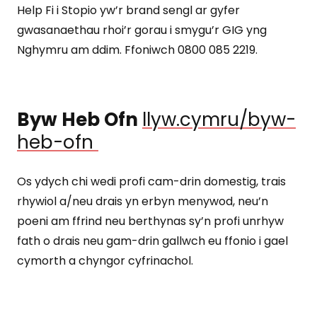
Help Fi i Stopio yw’r brand sengl ar gyfer
gwasanaethau rhoi’r gorau i smygu’r GIG yng
Nghymru am ddim. Ffoniwch 0800 085 2219.
Byw Heb Ofn
llyw.cymru/byw-
heb-ofn
Os ydych chi wedi profi cam-drin domestig, trais
rhywiol a/neu drais yn erbyn menywod, neu’n
poeni am ffrind neu berthynas sy’n profi unrhyw
fath o drais neu gam-drin gallwch eu ffonio i gael
cymorth a chyngor cyfrinachol.