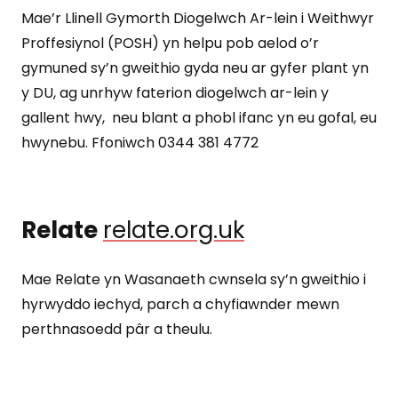
Mae’r Llinell Gymorth Diogelwch Ar-lein i Weithwyr
Proffesiynol (POSH) yn helpu pob aelod o’r
gymuned sy’n gweithio gyda neu ar gyfer plant yn
y DU, ag unrhyw faterion diogelwch ar-lein y
gallent hwy, neu blant a phobl ifanc yn eu gofal, eu
hwynebu. Ffoniwch 0344 381 4772
Relate
relate.org.uk
Mae Relate yn Wasanaeth cwnsela sy’n gweithio i
hyrwyddo iechyd, parch a chyfiawnder mewn
perthnasoedd pâr a theulu.