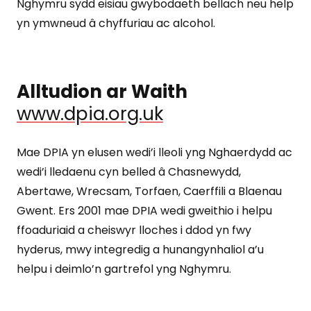
Nghymru sydd eisiau gwybodaeth bellach neu help
yn ymwneud â chyffuriau ac alcohol.
Alltudion ar Waith
www.dpia.org.uk
Mae DPIA yn elusen wedi’i lleoli yng Nghaerdydd ac
wedi’i lledaenu cyn belled â Chasnewydd,
Abertawe, Wrecsam, Torfaen, Caerffili a Blaenau
Gwent. Ers 2001 mae DPIA wedi gweithio i helpu
ffoaduriaid a cheiswyr lloches i ddod yn fwy
hyderus, mwy integredig a hunangynhaliol a’u
helpu i deimlo’n gartrefol yng Nghymru.