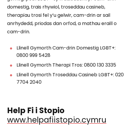
domestig, trais rhywiol, troseddau casineb,
therapïau trosi fel y’u gelwir, cam-drin ar sail
anrhydedd, priodas dan orfod, a mathau eraill o
cam-drin.
Llinell Gymorth Cam-drin Domestig LGBT+:
0800 999 5428
Llinell Gymorth Therapi Tros: 0800 130 3335
Llinell Gymorth Troseddau Casineb LGBT+: 020
7704 2040
Help Fi i Stopio
www.helpafiistopio.cymru