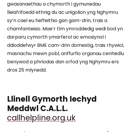
gwasanaethau a chymorth i gymunedau
lleiafrifoedd ethnig du ac unigolion yng Nghymru
sy’n cael eu heffeithio gan gam-drin, trais a
chamfanteisio. Mae’r tîm ymroddedig wedi bod yn
darparu cymorth ymarferol ac emosiynol i
ddioddefwyr BME cam-drin domestig, trais rhywiol,
masnachu mewn pobl, anffurfio organau cenhedlu
benywod a phriodas dan orfod yng Nghymru ers
dros 25 mlynedd.
Llinell Gymorth Iechyd
Meddwl C.A.L.L.
callhelpline.org.uk