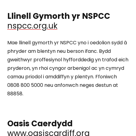
Llinell Gymorth yr NSPCC
nspcc.org.uk
Mae llinell gymorth yr NSPCC yno i oedolion sydd â
phryder am blentyn neu berson ifanc. Bydd
gweithwyr proffesiynol hyfforddedig yn trafod eich
pryderon, yn rhoi cyngor arbenigol ac yn cymryd
camau priodol i amddiffyn y plentyn. Ffoniwch
0808 800 5000 neu anfonwch neges destun at
88858.
Oasis Caerdydd
www.oasiscardiff.org