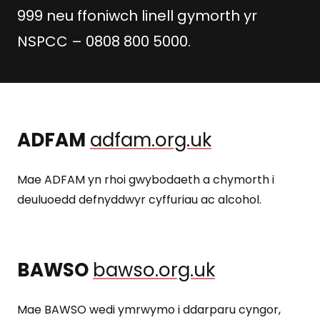
999 neu ffoniwch linell gymorth yr
NSPCC – 0808 800 5000.
ADFAM
adfam.org.uk
Mae ADFAM yn rhoi gwybodaeth a chymorth i
deuluoedd defnyddwyr cyffuriau ac alcohol.
BAWSO
bawso.org.uk
Mae BAWSO wedi ymrwymo i ddarparu cyngor,