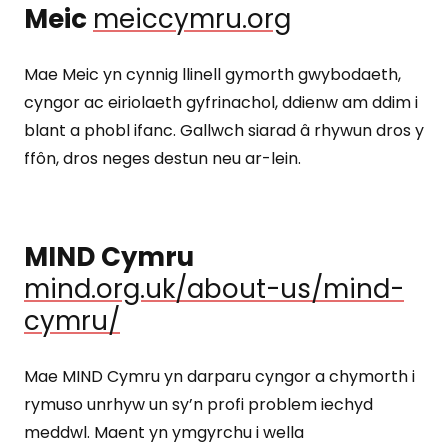
Meic
meiccymru.org
Mae Meic yn cynnig llinell gymorth gwybodaeth,
cyngor ac eiriolaeth gyfrinachol, ddienw am ddim i
blant a phobl ifanc. Gallwch siarad â rhywun dros y
ffôn, dros neges destun neu ar-lein.
MIND Cymru
mind.org.uk/about-us/mind-
cymru/
Mae MIND Cymru yn darparu cyngor a chymorth i
rymuso unrhyw un sy’n profi problem iechyd
meddwl. Maent yn ymgyrchu i wella