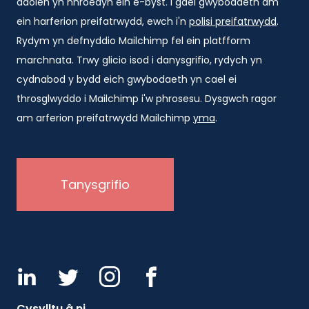
ddolen yn nhroedyn ein e-byst. I gael gwybodaeth am
ein harferion preifatrwydd, ewch i'n
polisi preifatrwydd
.
Rydym yn defnyddio Mailchimp fel ein platfform
marchnata. Trwy glicio isod i danysgrifio, rydych yn
cydnabod y bydd eich gwybodaeth yn cael ei
throsglwyddo i Mailchimp i'w phrosesu. Dysgwch ragor
am arferion preifatrwydd Mailchimp
yma
.
Cysylltu â ni