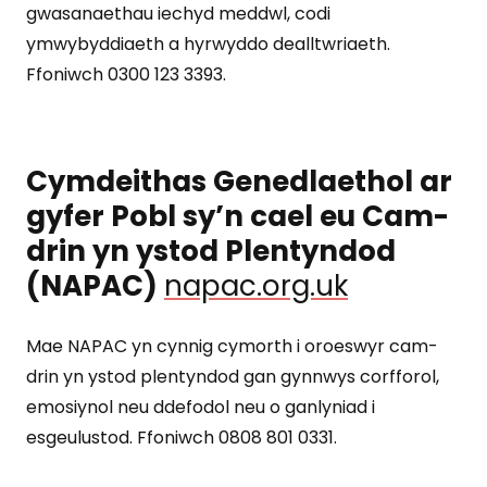
gwasanaethau iechyd meddwl, codi
ymwybyddiaeth a hyrwyddo dealltwriaeth.
Ffoniwch 0300 123 3393.
Cymdeithas Genedlaethol ar
gyfer Pobl sy’n cael eu Cam-
drin yn ystod Plentyndod
(NAPAC)
napac.org.uk
Mae NAPAC yn cynnig cymorth i oroeswyr cam-
drin yn ystod plentyndod gan gynnwys corfforol,
emosiynol neu ddefodol neu o ganlyniad i
esgeulustod. Ffoniwch 0808 801 0331.