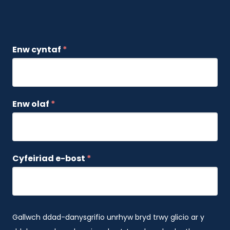
Enw cyntaf
*
Enw olaf
*
Cyfeiriad e-bost
*
Gallwch ddad-danysgrifio unrhyw bryd trwy glicio ar y