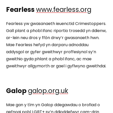
Fearless
www.fearless.org
Fearless yw gwasanaeth ieuenctid Crimestoppers.
Gall plant a phobl ifanc riportio trosedd yn ddienw,
ar-lein neu dros y ffôn drwy’r gwasanaeth hwn.
Mae Fearless hefyd yn darparu adnoddau
addysgol ar gyfer gweithwyr proffesiynol sy’n
gweithio gyda phlant a phobl ifanc, ac mae
gweithwyr allgymorth ar gael i gyflwyno gweithdai.
Galop
galop.org.uk
Mae gan y tîm yn Galop ddegawdau o brofiad o
gefnogi pobl LGBT+ sy’n ddioddefwyr cam-drin