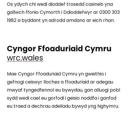
Os ydych chi wedi dioddef trosedd casineb yna
gallwch ffonio Cymorth i Ddioddefwyr ar 0300 303
1982 a byddant yn adrodd amdano ar eich rhan.
Cyngor Ffoaduriaid Cymru
wrc.wales
Mae Cyngor Ffoaduriaid Cymru yn gweithio i
gefnogi ceiswyr lloches a ffoaduriaid ar adegau
mwyaf tyngedfennol eu bywydau, gan alluogi pobl
sydd wedi cael eu gorfodi i geisio noddfa i ganfod
eu traed a dechrau adeiladu bywyd yng Nghymru.