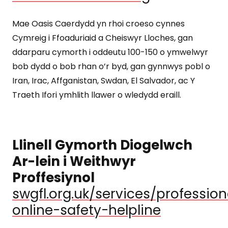
Mae Oasis Caerdydd yn rhoi croeso cynnes
Cymreig i Ffoaduriaid a Cheiswyr Lloches, gan
ddarparu cymorth i oddeutu 100-150 o ymwelwyr
bob dydd o bob rhan o’r byd, gan gynnwys pobl o
Iran, Irac, Affganistan, Swdan, El Salvador, ac Y
Traeth Ifori ymhlith llawer o wledydd eraill.
Llinell Gymorth Diogelwch
Ar-lein i Weithwyr
Proffesiynol
swgfl.org.uk/services/profession
online-safety-helpline