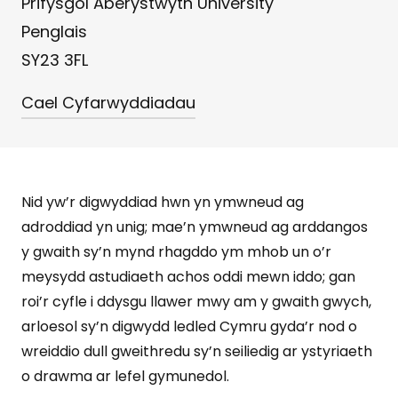
Prifysgol Aberystwyth University
Penglais
SY23 3FL
Cael Cyfarwyddiadau
Nid yw’r digwyddiad hwn yn ymwneud ag
adroddiad yn unig; mae’n ymwneud ag arddangos
y gwaith sy’n mynd rhagddo ym mhob un o’r
meysydd astudiaeth achos oddi mewn iddo; gan
roi’r cyfle i ddysgu llawer mwy am y gwaith gwych,
arloesol sy’n digwydd ledled Cymru gyda’r nod o
wreiddio dull gweithredu sy’n seiliedig ar ystyriaeth
o drawma ar lefel gymunedol.