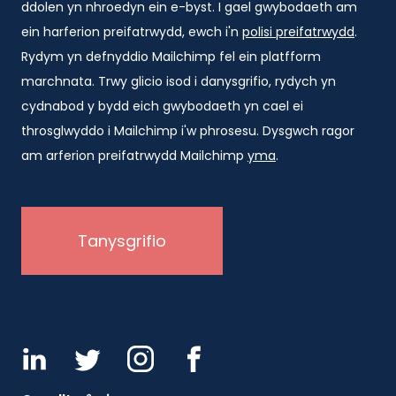
ddolen yn nhroedyn ein e-byst. I gael gwybodaeth am
ein harferion preifatrwydd, ewch i'n
polisi preifatrwydd
.
Rydym yn defnyddio Mailchimp fel ein platfform
marchnata. Trwy glicio isod i danysgrifio, rydych yn
cydnabod y bydd eich gwybodaeth yn cael ei
throsglwyddo i Mailchimp i'w phrosesu. Dysgwch ragor
am arferion preifatrwydd Mailchimp
yma
.