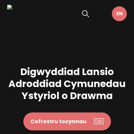
Digwyddiad Lansio
Adroddiad Cymunedau
Ystyriol o Drawma
Cofrestru tocynnau