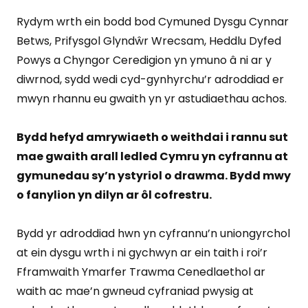
Rydym wrth ein bodd bod Cymuned Dysgu Cynnar
Betws, Prifysgol Glyndŵr Wrecsam, Heddlu Dyfed
Powys a Chyngor Ceredigion yn ymuno â ni ar y
diwrnod, sydd wedi cyd-gynhyrchu’r adroddiad er
mwyn rhannu eu gwaith yn yr astudiaethau achos.
Bydd hefyd amrywiaeth o weithdai i rannu sut
mae gwaith arall ledled Cymru yn cyfrannu at
gymunedau sy’n ystyriol o drawma. Bydd mwy
o fanylion yn dilyn ar ôl cofrestru.
Bydd yr adroddiad hwn yn cyfrannu’n uniongyrchol
at ein dysgu wrth i ni gychwyn ar ein taith i roi’r
Fframwaith Ymarfer Trawma Cenedlaethol ar
waith ac mae’n gwneud cyfraniad pwysig at