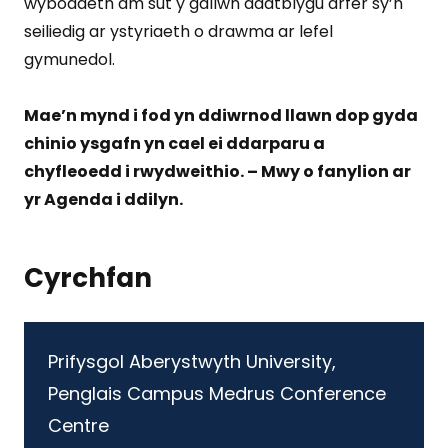
wybodaeth am sut y gallwn ddatblygu arfer sy’n
seiliedig ar ystyriaeth o drawma ar lefel
gymunedol.
Mae’n mynd i fod yn ddiwrnod llawn dop gyda
chinio ysgafn yn cael ei ddarparu a
chyfleoedd i rwydweithio. – Mwy o fanylion ar
yr Agenda i ddilyn.
Cyrchfan
Prifysgol Aberystwyth University,
Penglais Campus Medrus Conference
Centre