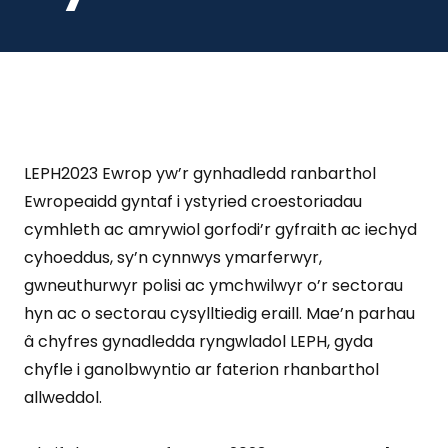
LEPH2023 Ewrop yw’r gynhadledd ranbarthol
Ewropeaidd gyntaf i ystyried croestoriadau
cymhleth ac amrywiol gorfodi’r gyfraith ac iechyd
cyhoeddus, sy’n cynnwys ymarferwyr,
gwneuthurwyr polisi ac ymchwilwyr o’r sectorau
hyn ac o sectorau cysylltiedig eraill. Mae’n parhau
â chyfres gynadledda ryngwladol LEPH, gyda
chyfle i ganolbwyntio ar faterion rhanbarthol
allweddol.