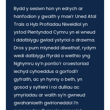
Bydd y sesiwn hon yn edrych ar
hanfodion y gwaith y mae’r Uned Atal
Trais a Hyb Profiadau Niweidiol yn
ystod Plentyndod Cymru yn ei wneud
i ddatblygu gwlad ystyriol o drawma.
Dros y pum mlynedd diwethaf, rydym
wedi datblygu ffyrdd o weithio yng
Nghymru sy’n pontio’r croestoriad
iechyd cyhoeddus a gorfodi’r
gyfraith, ac yn hynny o beth, yn
gosod y sylfeini i roi dulliau ac
ymyriadau ar waith sy’n gwneud
gwahaniaeth gwirioneddol i’n