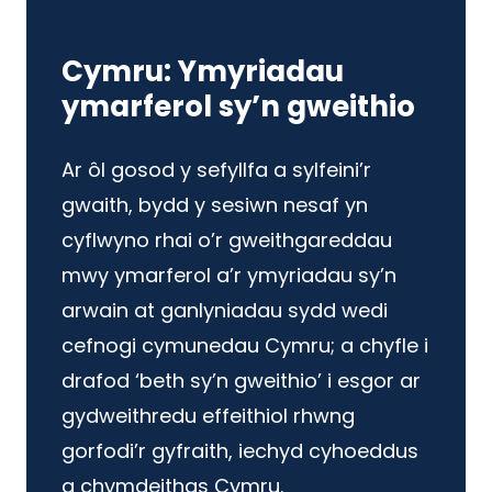
Cymru: Ymyriadau
ymarferol sy’n gweithio
Ar ôl gosod y sefyllfa a sylfeini’r
gwaith, bydd y sesiwn nesaf yn
cyflwyno rhai o’r gweithgareddau
mwy ymarferol a’r ymyriadau sy’n
arwain at ganlyniadau sydd wedi
cefnogi cymunedau Cymru; a chyfle i
drafod ‘beth sy’n gweithio’ i esgor ar
gydweithredu effeithiol rhwng
gorfodi’r gyfraith, iechyd cyhoeddus
a chymdeithas Cymru.