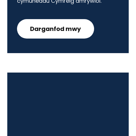
cymunedau Cymreig amrywiol.
Darganfod mwy