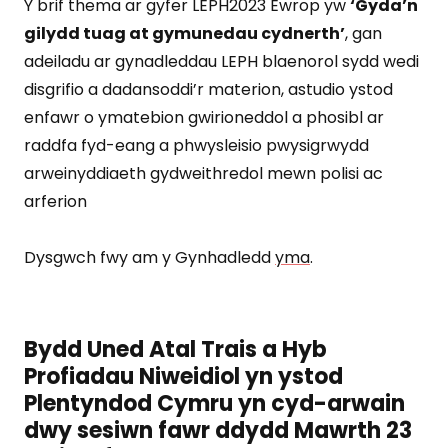
Y brif thema ar gyfer LEPH2023 Ewrop yw
‘Gyda’n
gilydd tuag at gymunedau cydnerth’
, gan
adeiladu ar gynadleddau LEPH blaenorol sydd wedi
disgrifio a dadansoddi’r materion, astudio ystod
enfawr o ymatebion gwirioneddol a phosibl ar
raddfa fyd-eang a phwysleisio pwysigrwydd
arweinyddiaeth gydweithredol mewn polisi ac
arferion
Dysgwch fwy am y Gynhadledd
yma
.
Bydd Uned Atal Trais a Hyb
Profiadau Niweidiol yn ystod
Plentyndod Cymru yn cyd-arwain
dwy sesiwn fawr ddydd Mawrth 23