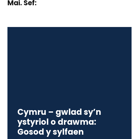
Mai. Sef:
Cymru – gwlad sy’n
ystyriol o drawma:
Gosod y sylfaen