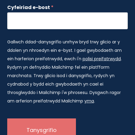
Cyfeiriad e-bost
*
Gallwch ddad-danysgrifio unrhyw bryd trwy glicio ar y
ddolen yn nhroedyn ein e-byst. I gael gwybodaeth am
ein harferion preifatrwydd, ewch i'n
polisi preifatrwydd
.
Rydym yn defnyddio Mailchimp fel ein platfform
marchnata. Trwy glicio isod i danysgrifio, rydych yn
cydnabod y bydd eich gwybodaeth yn cael ei
throsglwyddo i Mailchimp i'w phrosesu. Dysgwch ragor
am arferion preifatrwydd Mailchimp
yma
.