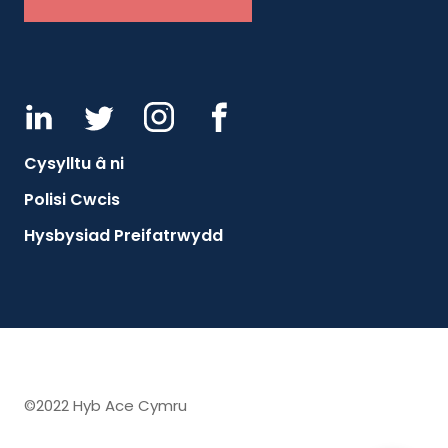
Cysylltu â ni
Polisi Cwcis
Hysbysiad Preifatrwydd
©2022 Hyb Ace Cymru